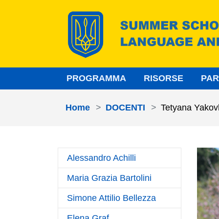
Skip to main content
PROGRAMMA
RISORSE
PAR
You are here:
Home
DOCENTI
Tetyana Yakov
Alessandro Achilli
Maria Grazia Bartolini
Simone Attilio Bellezza
Elena Graf