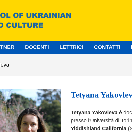
TNER
DOCENTI
LETTRICI
CONTATTI
leva
Tetyana Yakovle
Tetyana Yakovleva
è doce
presso l'Università di Tori
Yiddishland California
(S